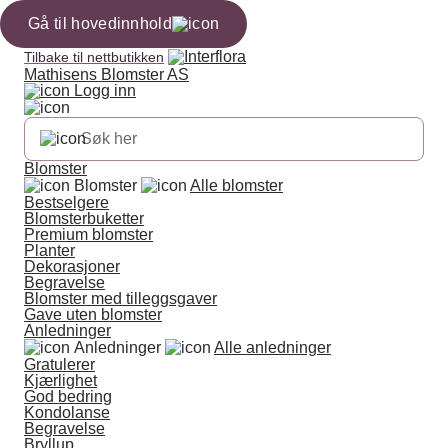
Gå til hovedinnhold
Tilbake til nettbutikken
Mathisens Blomster AS
Logg inn
Blomster
Blomster
Alle blomster
Bestselgere
Blomsterbuketter
Premium blomster
Planter
Dekorasjoner
Begravelse
Blomster med tilleggsgaver
Gave uten blomster
Anledninger
Anledninger
Alle anledninger
Gratulerer
Kjærlighet
God bedring
Kondolanse
Begravelse
Bryllup