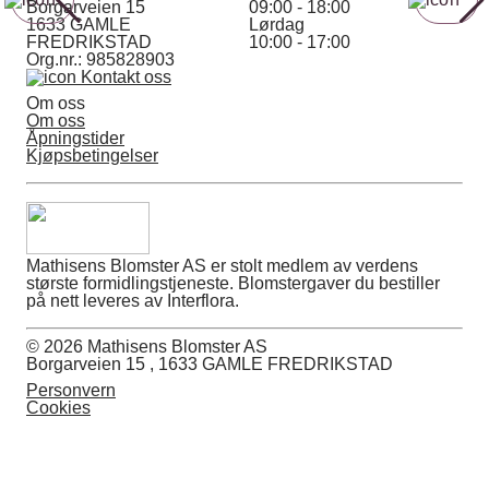
Borgarveien 15
09:00 - 18:00
for å beskytte blomstene.
1633 GAMLE
Lørdag
FREDRIKSTAD
10:00 - 17:00
Hver blomst er unik, så noen ganger kan
Org.nr.: 985828903
fargene variere, eller vi gjør små justeringer
Kontakt oss
for å sikre at du får den aller beste buketten.
Om oss
Vase er ikke inkludert, men du finner flere
Om oss
Åpningstider
fine alternativer i handlekurven som kan
Kjøpsbetingelser
legges til din bestilling.
Mathisens Blomster AS er stolt medlem av verdens
største formidlingstjeneste. Blomstergaver du bestiller
på nett leveres av Interflora.
© 2026 Mathisens Blomster AS
Borgarveien 15 , 1633 GAMLE FREDRIKSTAD
Personvern
Cookies